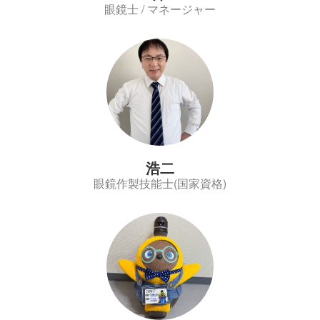
眼鏡士 / マネージャー
浩二
眼鏡作製技能士(国家資格)