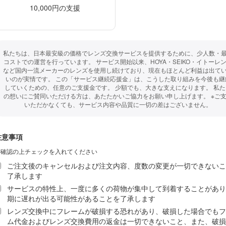
10,000円の支援
私たちは、日本最安級の価格でレンズ交換サービスを提供するために、少人数・
コストでの運営を行っています。 サービス開始以来、HOYA・SEIKO・イトーレ
など国内一流メーカーのレンズを使用し続けており、現在もほとんど利益は出て
いのが実情です。 この「サービス継続応援金」は、こうした取り組みを今後も継
していくための、任意のご支援金です。 少額でも、大きな支えになります。 私た
の想いにご賛同いただける方は、あたたかいご協力をお願い申し上げます。 ※ご
いただかなくても、サービス内容や品質に一切の差はございません。
注意事項
ご注文後のキャンセルおよび注文内容、度数の変更が一切できないこ
了承します
サービスの特性上、一度に多くの荷物が集中して到着することがあり
期に遅れが出る可能性があることを了承します
レンズ交換中にフレームが破損する恐れがあり、破損した場合でもフ
ム代金およびレンズ交換費用の返金は一切できないこと、また、破損