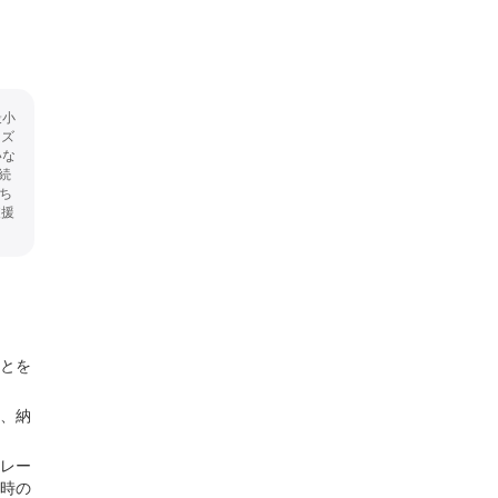
最小
ンズ
いな
続
ち
支援
とを
、納
レー
時の