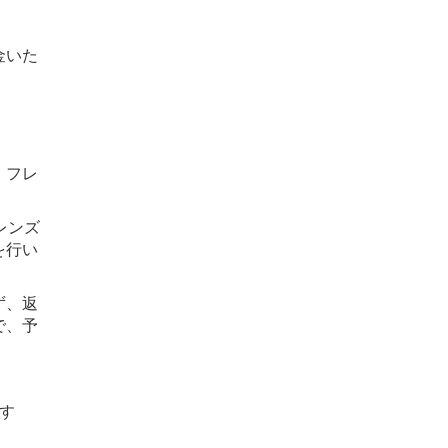
金いた
、フレ
レンズ
を行い
ず、返
で、予
す