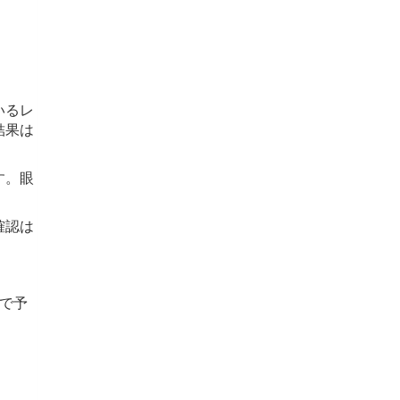
いるレ
結果は
す。眼
確認は
で予