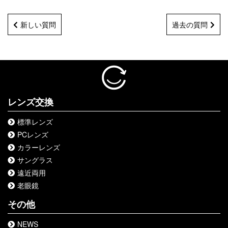
新しい質問
過去の質問
レンズ交換
標準レンズ
PCレンズ
カラーレンズ
サングラス
遠近両用
老眼鏡
その他
NEWS