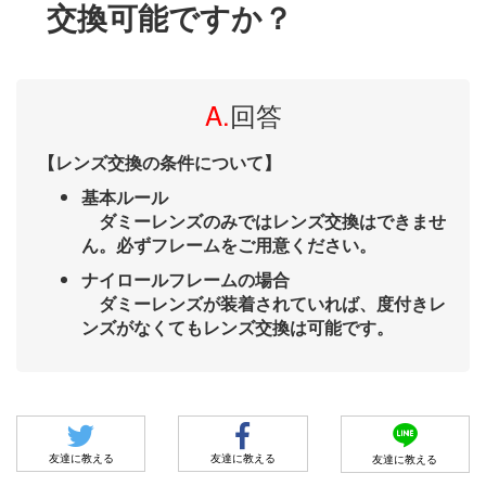
交換可能ですか？
A.
回答
【レンズ交換の条件について】
基本ルール
ダミーレンズのみではレンズ交換はできませ
ん。必ずフレームをご用意ください。
ナイロールフレームの場合
ダミーレンズが装着されていれば、度付きレ
ンズがなくてもレンズ交換は可能です。
友達に教える
友達に教える
友達に教える