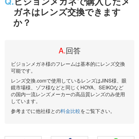
Q.
ビジョンメガネで購入したメ
ガネはレンズ交換できます
か？
A.
回答
ビジョンメガネ様のフレームは基本的にレンズ交換
可能です。
レンズ交換.comで使用しているレンズはJINS様、眼
鏡市場様、ゾフ様などと同じくHOYA、SEIKOなど
の国内一流レンズメーカーの高品質レンズのみ使用
しています。
参考までに他社様との
料金比較
をご覧下さい。